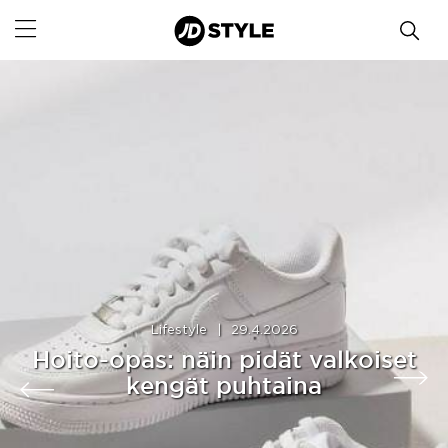
Lifestyle
|
29.4.2026
Hoito-opas: näin pidät valkoiset
kengät puhtaina