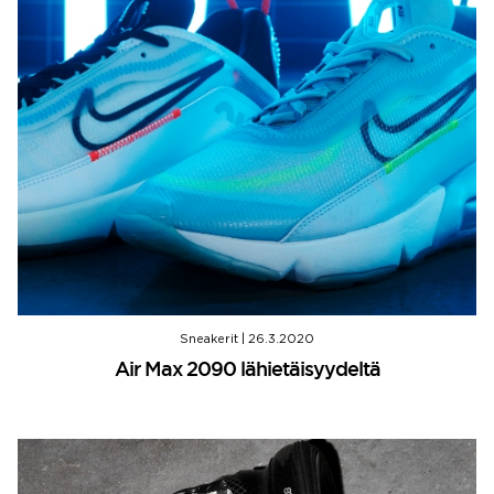
Sneakerit
|
26.3.2020
Air Max 2090 lähietäisyydeltä