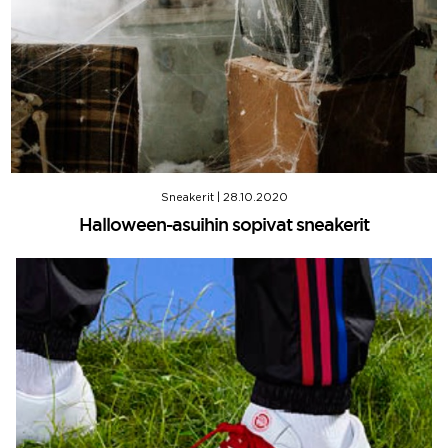
Sneakerit
|
28.10.2020
Halloween-asuihin sopivat sneakerit