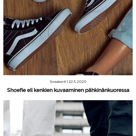
Sneakerit
|
22.5.2020
Shoefie eli kenkien kuvaaminen pähkinänkuoressa