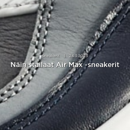
Sneakerit
|
24.3.2023
Näin stailaat Air Max -sneakerit