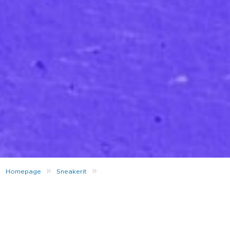
»
»
Homepage
Sneakerit
3 merkittävää naista sneakerbisneksessä
Kansainvälinen naistenpäivä on taas täällä.