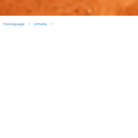
»
»
Homepage
Urheilu
Erilaiset mailapelit padelista sulkapalloon
Padel, squash, tennis, sulkapallo.. Oletko jo kokeillut
jotain mailapeliä? 🏸
Mailapelit ovat suosittuja urheilulajeja, mutta oman lajin valinta
voi olla vaikeaa, kun vaihtoehtoja on monia. Kynnys mailapelien
kokeilemiseen on kuitenkin matala – kentän voi usein varata
kertamaksulla ilman jäsenyyden hankkimista, ja mailoja sekä
palloja voi vuokrata kenttien luota, joten omia välineitä ei
tarvitse hankkia ensimmäiselle kerralle.