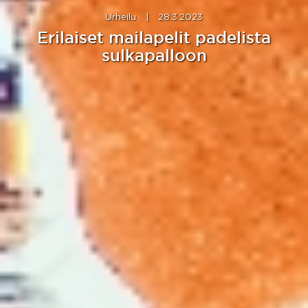
Urheilu
|
28.3.2023
Erilaiset mailapelit padelista
sulkapalloon