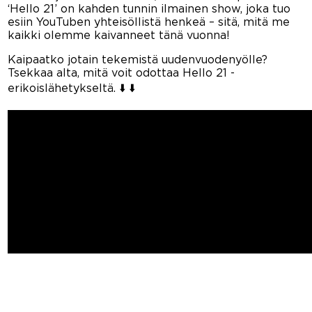
‘Hello 21’ on kahden tunnin ilmainen show, joka tuo
esiin YouTuben yhteisöllistä henkeä – sitä, mitä me
kaikki olemme kaivanneet tänä vuonna!
Kaipaatko jotain tekemistä uudenvuodenyölle?
Tsekkaa alta, mitä voit odottaa Hello 21 -
erikoislähetykseltä. ⬇️ ⬇️