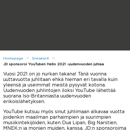
»
»
Homepage
Sneakerit
JD sponsoroi YouTuben Hello 2021 -uudenvuoden juhlaa
Vuosi 2021 on jo nurkan takana! Tänä vuonna
uuttavuotta juhlitaan ehkä hieman eri tavalla kuin
yleensä ja useimmat meistä pysyvät kotona.
Uudenvuoden juhlintojen iloksi YouTube lähettää
suorana Iso-Britanniasta uudenvuoden
erikoislähetyksen.
YouTube kutsuu myös sinut juhlimaan alkavaa vuotta
joidenkin maailman parhaimpien ja suurimpien
musiikintekijöiden, kuten Dua Lipan, Big Narstien,
MNEK:n ja monien muiden, kanssa. JD:n sponsoroima