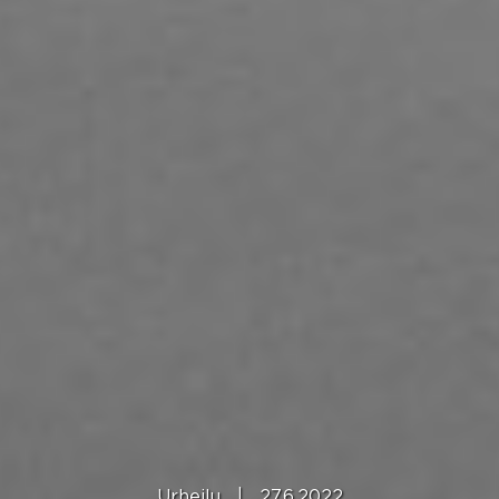
Urheilu
|
27.6.2022