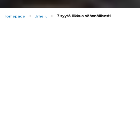
»
»
7 syytä liikkua säännöllisesti
Homepage
Urheilu
New year, new me! Vuoden alku motivoi monia
liikkumaan. Liikunta ei ole ainoastaan hauskaa
ajanvietettä, vaan päivittäinen juoksulenkki, salitreeni
tai joogatunti voi tehdä ihmeitä niin mielelle kuin
kehollekin. Me JD:llä haluamme inspiroida sinua, siksi
listasimmekin alle 7 syytä, miksi harrastaa liikuntaa
säännöllisesti. Kun pidät tämän listan mielessä, et
taatusti tule skippaamaan yhtäkään
treenimahdollisuutta! 💪
1. Hyvä mieli
Tarvitsetko piristystä? Lähde salille! Säännöllinen
liikunta pitää mielialasi koholla ja ehkäisee
ahdistuksen, masennuksen ja stressin tunteita.
Liikunta lisää endorfiinien tuotantoa, minkä takia
hyvä olo säilyy vielä pitkään treenisession
jälkeenkin.