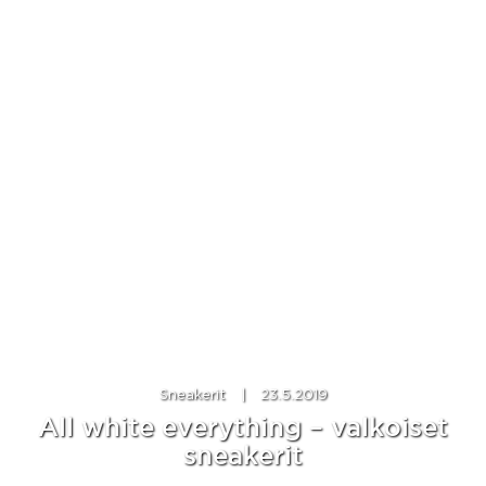
Sneakerit
|
23.5.2019
All white everything – valkoiset
sneakerit