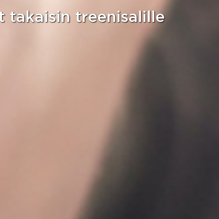
takaisin treenisalille