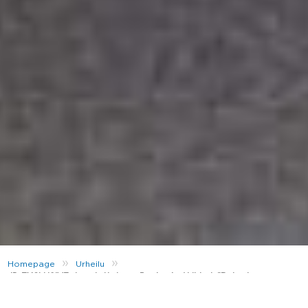
»
»
Homepage
Urheilu
JD EXCLUSIVE -haastattelussa Benjamin Ahlblad: ”Rakastan
salitreeniä yli kaiken”
Mitä tulee fitnekseen, tammikuu on yleensä