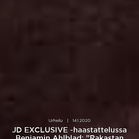
Urheilu
|
14.1.2020
JD EXCLUSIVE -haastattelussa
Benjamin Ahlblad: ”Rakastan