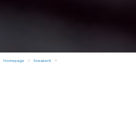
»
»
Homepage
Sneakerit
Time to shine – joulu ja uusivuosi metallisävyissä
Joka vuosi joulu ja uusivuosi tuovat takaisin kiillon ja
kimalluksen, jotka valtaavat kadut ja näkyvät niin
vaatteissa kuin kengissäkin, lenkkareista
korkkareihin. Loppuvuoden juhliin voi valita
kokometallisen asun kuten kultaisen juhlamekon,
mutta vähempikin riittää – myös pienemmät hopean
tai kullan sävyiset yksityiskohdat vangitsevat
katseita. Esimerkiksi pikkumustaan voi yhdistää
kimaltavat korkkarit – tai lenkkarit!
Hyppää vuoteen 2019 metallinhohtoisissa