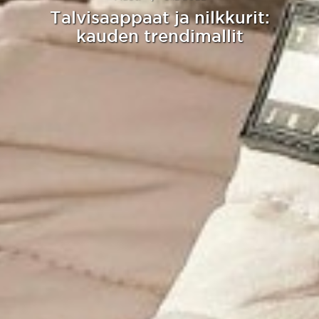
Talvisaappaat ja nilkkurit:
kauden trendimallit