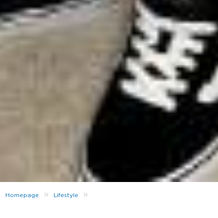
»
»
Homepage
Lifestyle
JD x Max Blomfelt: vaikuttajan lahjavinkit