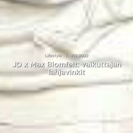
Lifestyle
|
7.12.2022
JD x Max Blomfelt: vaikuttajan
lahjavinkit