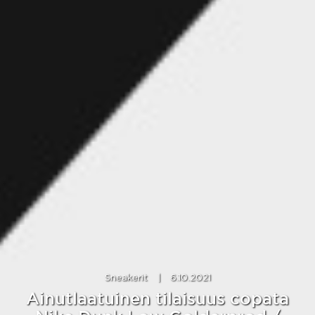
Sneakerit
|
6.10.2021
Ainutlaatuinen tilaisuus copata