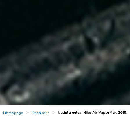
»
»
Uusinta uutta: Nike Air VaporMax 2019
Homepage
Sneakerit
Aloita uusi vuosi oikein Niken uusimmalla tulokkaalla,
Air VaporMax 2019
-mallilla. Perjantaina 21.12.2018