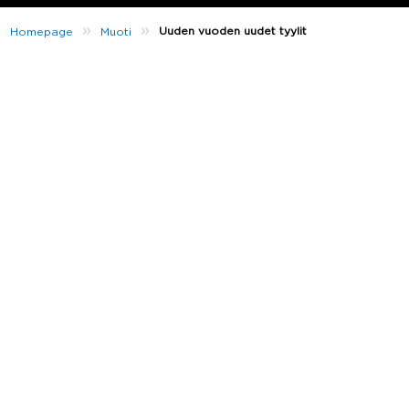
»
»
Uuden vuoden uudet tyylit
Homepage
Muoti
Vuosi 2021 on vihdoin täällä, ja se tarkoittaa tietenkin
myös vaatekaapin päivitystä!
Lupasitko uuden vuoden kunniaksi suunnata taas
treenaamaan tai haluatko vain freesata 2021-vuoden
tyyliisi? Meiltä löydät sopivat vaatteet molempiin
tilanteisiin.
Jos etsit uuden vuoden inspiraatiota pukeutumiseesi,
jatka lukemista ja tsekkaa, mitä freesejä uutuuksia
meille on ländännyt.