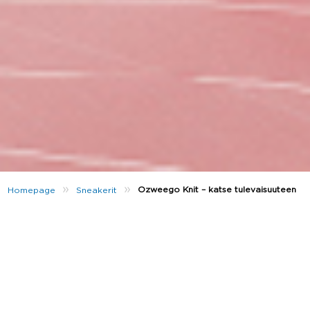
»
»
Ozweego Knit – katse tulevaisuuteen
Homepage
Sneakerit
adidas Originalsin ikoninen Ozweego on malli, josta
ei voi saada tarpeekseen. Vain JD:ltä saatava
Ozweego Knit on uusin lisäys kenkämallistoon.
Rohkea sneaker-malli saa inspiraatiota 90-luvun
designeista – mukavuudesta tinkimättä. Oletko
valmis astumaan
Ozweegon
maailmaan? Let’s take a
look…