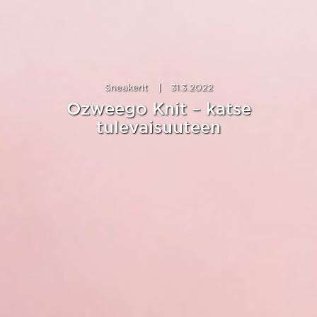
Sneakerit
|
31.3.2022
Ozweego Knit – katse
tulevaisuuteen