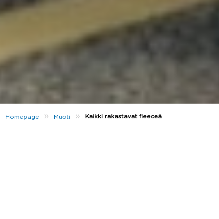
»
»
Kaikki rakastavat fleeceä
Homepage
Muoti
Nostalginen fleece tekee paluun! Niin katukuvassa
kuin tyylitietoisien kuuluisuuksienkin päällä
yleistyneestä materiaalista on tullut tämän hetken
mielenkiintoisin lisäys talven trendeihin. Moni
muistaa fleecen lapsuudestaan, jolloin se oli jotain
ihan muuta kuin yksi kauden kuumimmista
trendeistä. Miten 90-luvun monikäyttövaate löysi
tiensä trendsetterien vaatekaappeihin
vuosikymmeniä myöhemmin?