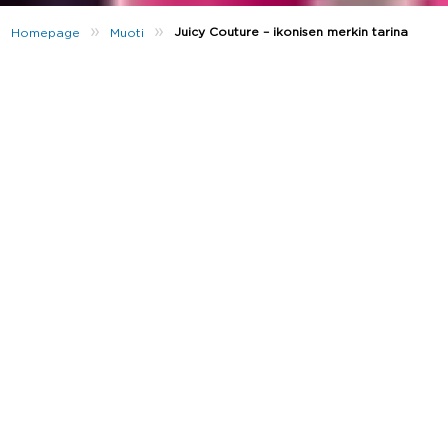
»
»
Juicy Couture – ikonisen merkin tarina
Homepage
Muoti
All about Juicy Couture. ✨
Juicy Couture on ollut nosteessa viime aikoina, ja se onkin yksi
JD Sportsin kysytyimmistä tuotemerkeistä. Brändin
valikoimasta löytyy sporttisia ja tyylikkäitä vaatteita, jotka
vievät sinut takaisin vuosituhannen vaihteeseen. Mutta kuinka
brändin tarina alkoikaan? Sukella kanssamme Juicy Couturen
historiaan ja jatka lukemista.