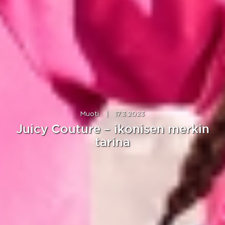
Muoti
|
17.3.2023
Juicy Couture – ikonisen merkin
tarina