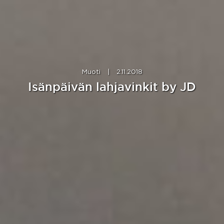
Muoti
|
2.11.2018
Isänpäivän lahjavinkit by JD