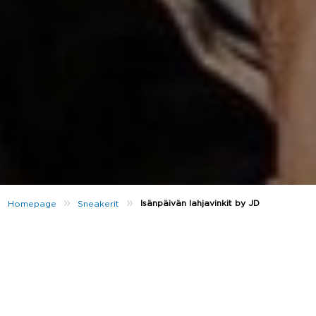
»
»
Isänpäivän lahjavinkit by JD
Homepage
Sneakerit
Isänpäivä lähestyy ja monet tuskailevat lahjaideoiden
kanssa. Ovatko samat markettideodorantit ja
suklaarasiat päätyneet isänpäivänä lahjapakettiin jo
lukuisat kerrat? Alkavatko kaikki taitamasi
kakkureseptit olla jo käytetty? Haluat yllättää isäsi,
mutta hyvien lahjojen miettimiseen ei löydy aikaa? Ei
hätää! JD kertoo parhaat isänpäivälahjavinkit, jotta