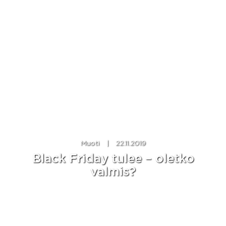
Muoti
|
22.11.2019
Black Friday tulee – oletko
valmis?