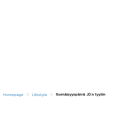
»
»
Itsenäisyyspäivä JD:n tyyliin
Homepage
Lifestyle
On taas se aika vuodesta – itsenäisyyspäivä. Suomi
juhlii 102-vuotista historiaansa jälleen 6. joulukuuta.
🇫🇮
Itsenäisyyspäivä on siitä hyvä juhla, että sitä on