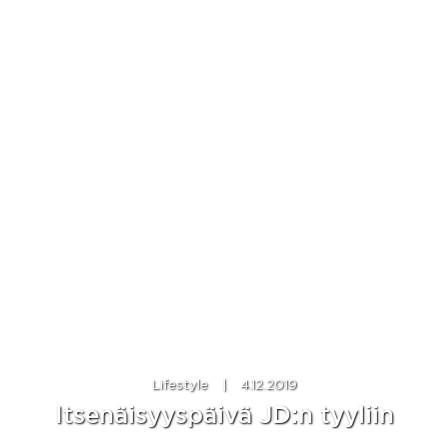
Lifestyle
|
4.12.2019
Itsenäisyyspäivä JD:n tyyliin