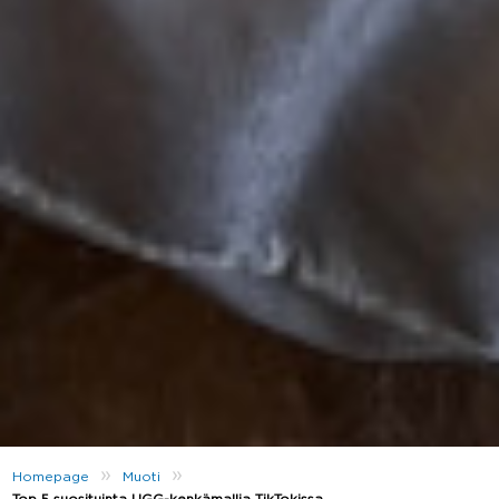
»
»
Homepage
Muoti
Top 5 suosituinta UGG-kenkämallia TikTokissa