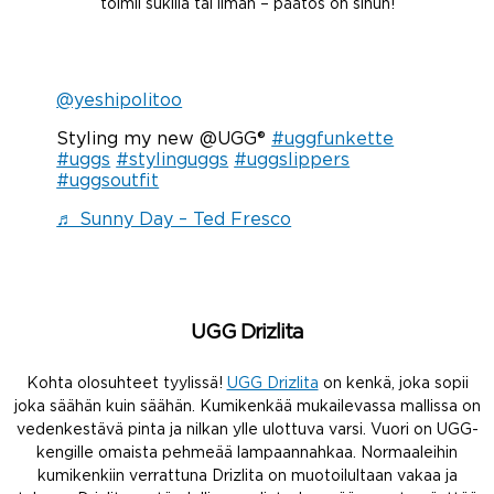
toimii sukilla tai ilman – päätös on sinun!
@yeshipolitoo
Styling my new @UGG®
#uggfunkette
#uggs
#stylinguggs
#uggslippers
#uggsoutfit
♬ Sunny Day – Ted Fresco
UGG Drizlita
Kohta olosuhteet tyylissä!
UGG Drizlita
on kenkä, joka sopii
joka säähän kuin säähän. Kumikenkää mukailevassa mallissa on
vedenkestävä pinta ja nilkan ylle ulottuva varsi. Vuori on UGG-
kengille omaista pehmeää lampaannahkaa. Normaaleihin
kumikenkiin verrattuna Drizlita on muotoilultaan vakaa ja