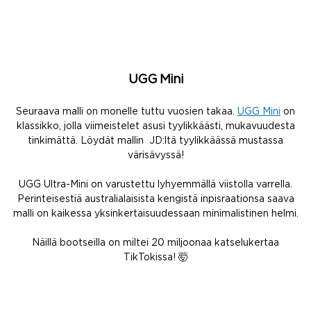
UGG Mini
Seuraava malli on monelle tuttu vuosien takaa.
UGG Mini
on
klassikko, jolla viimeistelet asusi tyylikkäästi, mukavuudesta
tinkimättä. Löydät mallin JD:ltä tyylikkäässä mustassa
värisävyssä!
UGG Ultra-Mini on varustettu lyhyemmällä viistolla varrella.
Perinteisestiä australialaisista kengistä inpisraationsa saava
malli on kaikessa yksinkertaisuudessaan minimalistinen helmi.
Näillä bootseilla on miltei 20 miljoonaa katselukertaa
TikTokissa! 🤯