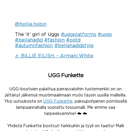
@hollie.hobin
The ‘it’ girl of Uggs
#uggplatforms
#uggs
#bellahadid
#fashion
#ootd
#autumnfashion
#bellahadidstyle
♬ BILLIE EILISH. – Armani White
UGG Funkette
UGG-bootsien palattua parrasvaloihin tuotemerkki on on
jättänyt jälkensä muotimaalimaan myös täysin uusilla malleilla.
Yksi uutuuksista on
UGG Funkette
, paksupohjainen pörröisellä
lampaannahalla vuorattu tossumalli. Me emme saa
tarpeeksemme! ☁️ ☁️
Yhdistä Funkette bootcut-farkkuihin ja tyyli on taattu! Malli