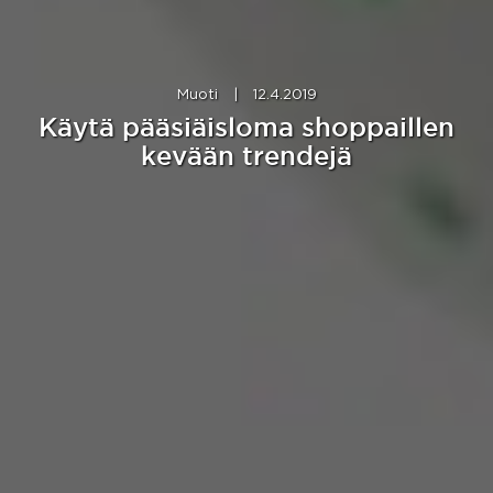
Muoti
|
12.4.2019
Käytä pääsiäisloma shoppaillen
kevään trendejä