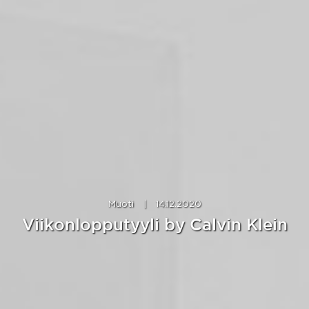
Muoti
|
14.12.2020
Viikonlopputyyli by Calvin Klein