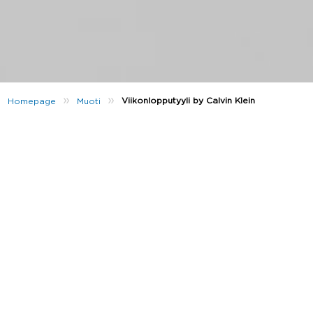
»
»
Viikonlopputyyli by Calvin Klein
Homepage
Muoti
Haluatko päivittää tyylisi ajan tasalle?
Calvin Klei
n
is
here for you.
Calvin Klein perustettiin vuonna 1968 – tuotemerkki
on ollut pinnalla ja yli 50 vuotta. Viimeisin nuorten
mallisto säilyttää klassisen designin, tinkimättä
mukavuudesta. Jatka lukemista ja tuo luksusta
arkeesi näillä helmillä.